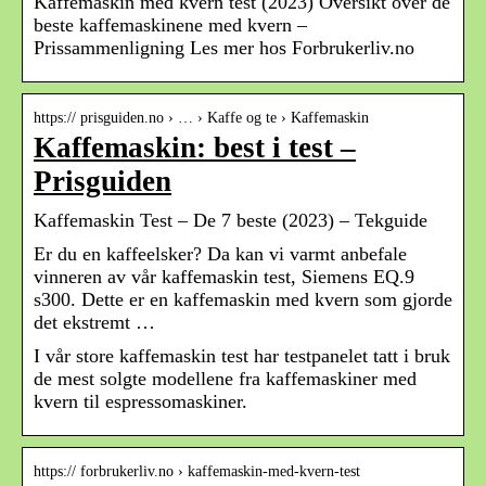
Kaffemaskin med kvern test (2023) Oversikt over de
beste kaffemaskinene med kvern –
Prissammenligning Les mer hos Forbrukerliv.no
https:// prisguiden.no › … › Kaffe og te › Kaffemaskin
Kaffemaskin: best i test –
Prisguiden
Kaffemaskin Test – De 7 beste (2023) – Tekguide
Er du en kaffeelsker? Da kan vi varmt anbefale
vinneren av vår kaffemaskin test, Siemens EQ.9
s300. Dette er en kaffemaskin med kvern som gjorde
det ekstremt …
I vår store kaffemaskin test har testpanelet tatt i bruk
de mest solgte modellene fra kaffemaskiner med
kvern til espressomaskiner.
https:// forbrukerliv.no › kaffemaskin-med-kvern-test