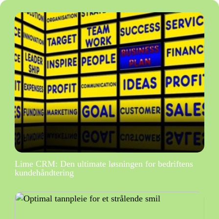
Lime CRM: Den ultimate løsningen for bedriftens
kundehåndtering