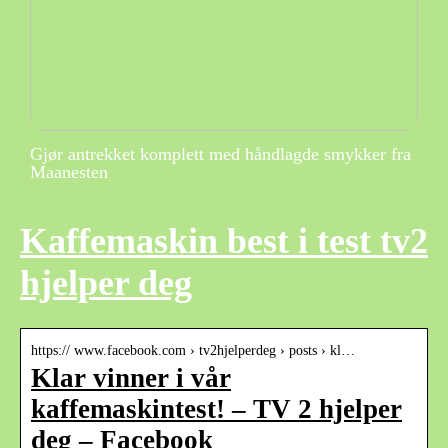
Gjør antrekket komplett med håndlagde smykker fra
Maanesten
Kaffemaskin best i test tv2
hjelper deg
https:// www.facebook.com › tv2hjelperdeg › posts › kl…
Klar vinner i vår
kaffemaskintest! – TV 2 hjelper
deg – Facebook