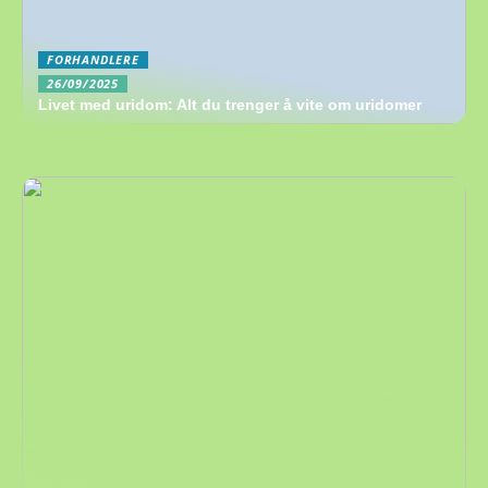
FORHANDLERE
26/09/2025
Livet med uridom: Alt du trenger å vite om uridomer