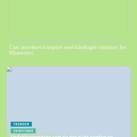
Gjør antrekket komplett med håndlagde smykker fra
Maanesten
TRENDER
10/07/2026
Undertøystrendene som gir deg både komfort og