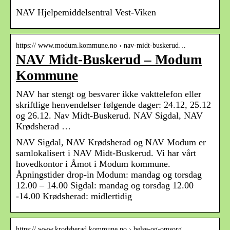
NAV Hjelpemiddelsentral Vest-Viken
https:// www.modum.kommune.no › nav-midt-buskerud…
NAV Midt-Buskerud – Modum
Kommune
NAV har stengt og besvarer ikke vakttelefon eller
skriftlige henvendelser følgende dager: 24.12, 25.12
og 26.12. Nav Midt-Buskerud. NAV Sigdal, NAV
Krødsherad …
NAV Sigdal, NAV Krødsherad og NAV Modum er
samlokalisert i NAV Midt-Buskerud. Vi har vårt
hovedkontor i Åmot i Modum kommune.
Åpningstider drop-in Modum: mandag og torsdag
12.00 – 14.00 Sigdal: mandag og torsdag 12.00
-14.00 Krødsherad: midlertidig
https:// www.krodsherad.kommune.no › helse-og-omsorg