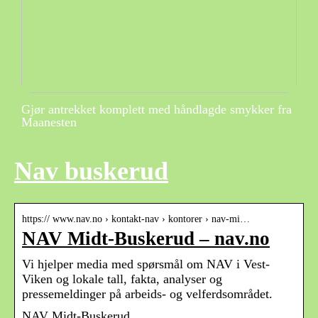
Gjør antrekket komplett med håndlagde smykker fra
Maanesten
Nav buskerud
https:// www.nav.no › kontakt-nav › kontorer › nav-mi…
NAV Midt-Buskerud – nav.no
Vi hjelper media med spørsmål om NAV i Vest-
Viken og lokale tall, fakta, analyser og
pressemeldinger på arbeids- og velferdsområdet.
NAV Midt-Buskerud