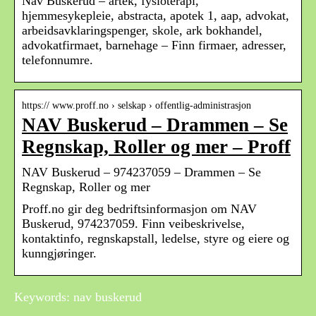
Nav Buskerud – artek, fysioterapi,
hjemmesykepleie, abstracta, apotek 1, aap, advokat,
arbeidsavklaringspenger, skole, ark bokhandel,
advokatfirmaet, barnehage – Finn firmaer, adresser,
telefonnumre.
https:// www.proff.no › selskap › offentlig-administrasjon
NAV Buskerud – Drammen – Se
Regnskap, Roller og mer – Proff
NAV Buskerud – 974237059 – Drammen – Se
Regnskap, Roller og mer
Proff.no gir deg bedriftsinformasjon om NAV
Buskerud, 974237059. Finn veibeskrivelse,
kontaktinfo, regnskapstall, ledelse, styre og eiere og
kunngjøringer.
Keywords: nav buskerud