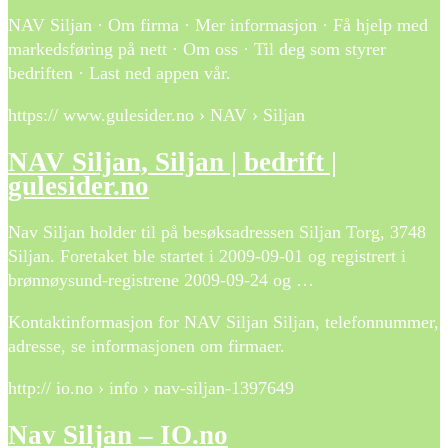
NAV Siljan · Om firma · Mer informasjon · Få hjelp med
markedsføring på nett · Om oss · Til deg som styrer
bedriften · Last ned appen vår.
https:// www.gulesider.no › NAV › Siljan
NAV Siljan, Siljan | bedrift |
gulesider.no
Nav Siljan holder til på besøksadressen Siljan Torg, 3748
Siljan. Foretaket ble startet i 2009-09-01 og registrert i
brønnøysund-registrene 2009-09-24 og …
Kontaktinformasjon for NAV Siljan Siljan, telefonnummer,
adresse, se informasjonen om firmaer.
http:// io.no › info › nav-siljan-1397649
Nav Siljan – IO.no