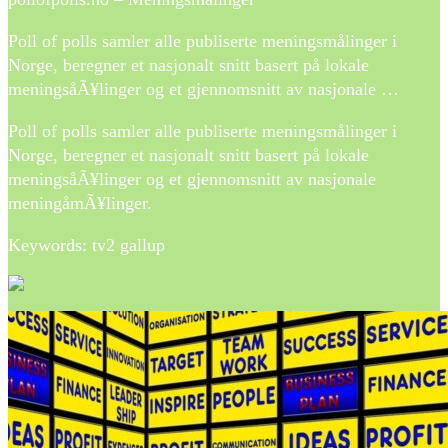
Poll of polls samler alle publiserte meningsmålinger i
Norge, beregner et nasjonalt snitt basert på lokale
meningsåÃ¥linger og et gjennomsnitt av nasjonale …
Poll of polls samler alle publiserte meningsmålinger i
Norge, beregner et nasjonalt snitt basert på lokale
meningsåÃ¥linger og et gjennomsnitt av nasjonale
meningåmÃ¥linger.
Keywords: tv2 gallup