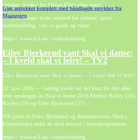
oktober. Spøker for Danse-Eilev etter vond …
Gjør antrekket komplett med håndlagde smykker fra
Maanesten
TV 2 er Norges beste nettsted for nyheter, sport,
underholdning, vær, tv-guide og video.
https:// www.tv2.no › underholdning
Eilev Bjerkerud vant Skal vi danse:
– I kveld skal vi feire! – TV2
Eilev Bjerkerud vant Skal vi danse: – I kveld skal vi feire!
12. nov. 2016 — Lørdag kveld var det klart for den aller
siste sendingen av Skal vi danse 2016.Markus Bailey (24),
Raylee (19) og Eilev Bjerkerud (27) …
Vill jubel da Eilev Bjerkerud og dansepartneren Nadya
Khamitskaya stakk av med seieren i danseprogrammet.
https:// www.tv2.no › underholdning