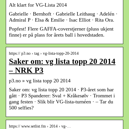
Alt klart for VG-Lista 2014
Gabrielle · Bernhoft · Gabrielle Leithaug · Adelén ·
Admiral P · Elsa & Emilie · Isac Elliot · Rita Ora.
Popfest! Flere GAFFA-coverstjerner (pluss ukjent
finne) er på plass for årets ball i hovedstaden.
https:// p3.no › tag › vg-lista-topp-20-2014
Saker om: vg lista topp 20 2014
– NRK P3
p3.no » vg lista topp 20 2014
Saker om: vg lista topp 20 2014 · P3-året som har
gått · P3 Spanderer: Sval + Kråkesølv · Trommet i
gang festen · Slik blir VG-lista-turnéen · – Tar du
500 selfies?
https:// www.setlist.fm › 2014 › vg-…