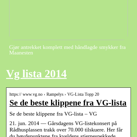
Gjør antrekket komplett med håndlagde smykker fra
Maanesten
Vg lista 2014
https:// www.vg.no › Rampelys › VG-Lista Topp 20
Se de beste klippene fra VG-lista
Se de beste klippene fra VG-lista – VG
21. jun. 2014 — Gårsdagens VG-listekonsert på
Rådhusplassen trakk over 70.000 tilskuere. Her får
du høydepunktene fra kveldens stjernespekkede